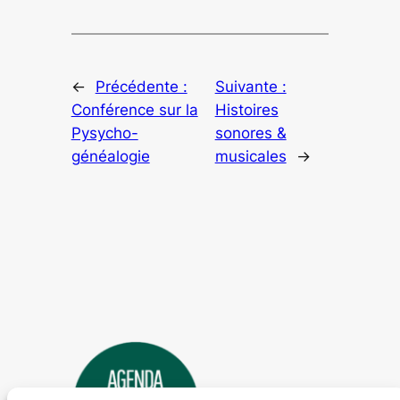
←
Précédente :
Suivante :
Conférence sur la
Histoires
Pysycho-
sonores &
généalogie
musicales
→