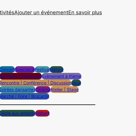
tivités
Ajouter un événement
En savoir plus
Concert
Spectacle
Festival
Nature
Tourisme | Patrimoine
Evènement à thème
Rencontre | Conférence | Discussion
Jeux
Soirées dansantes
Cinéma
Atelier | Stage
Marché | Foire | Brocante
Dédié aux enfants
Militant