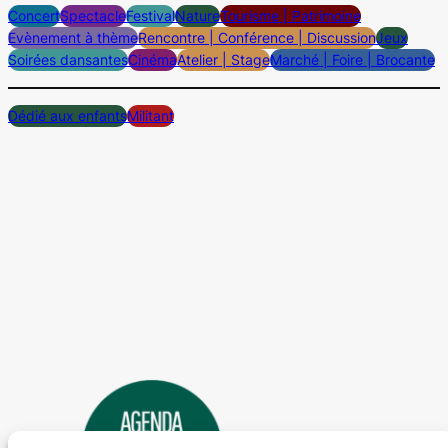
Concert
Spectacle
Festival
Nature
Tourisme | Patrimoine
Evènement à thème
Rencontre | Conférence | Discussion
Jeux
Soirées dansantes
Cinéma
Atelier | Stage
Marché | Foire | Brocante
Dédié aux enfants
Militant