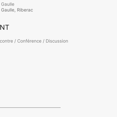
 Gaulle
 Gaulle, Riberac
ENT
ffice 365
Outlook Live
contre / Conférence / Discussion