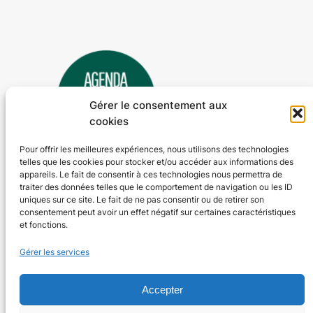
Gérer le consentement aux
cookies
Pour offrir les meilleures expériences, nous utilisons des technologies
telles que les cookies pour stocker et/ou accéder aux informations des
Agenda 24
appareils. Le fait de consentir à ces technologies nous permettra de
traiter des données telles que le comportement de navigation ou les ID
L'agenda des manifestations et activités en Dordogne
uniques sur ce site. Le fait de ne pas consentir ou de retirer son
consentement peut avoir un effet négatif sur certaines caractéristiques
et fonctions.
Plan du site
En savoir plus
Gérer les services
Tous les événements
Qui sommes-nous ?
Plus d’activités
Nos valeurs
Ajouter un événement
Soutenir
Accepter
S’abonner par mail
Mentions légales