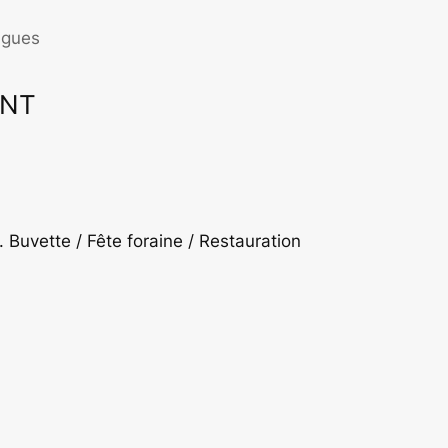
igues
ENT
ffice 365
Outlook Live
 Buvette / Fête foraine / Restauration