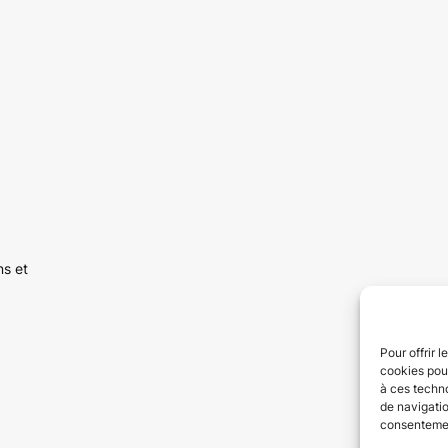
ns et
Pour offrir 
cookies pour
à ces techn
de navigatio
consentement