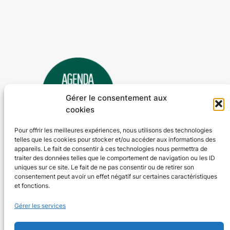
Gérer le consentement aux
cookies
Pour offrir les meilleures expériences, nous utilisons des technologies
telles que les cookies pour stocker et/ou accéder aux informations des
Agenda 24
appareils. Le fait de consentir à ces technologies nous permettra de
traiter des données telles que le comportement de navigation ou les ID
L'agenda des manifestations et activités en Dordogne
uniques sur ce site. Le fait de ne pas consentir ou de retirer son
consentement peut avoir un effet négatif sur certaines caractéristiques
et fonctions.
Plan du site
En savoir plus
Gérer les services
Tous les événements
Qui sommes-nous ?
Plus d’activités
Nos valeurs