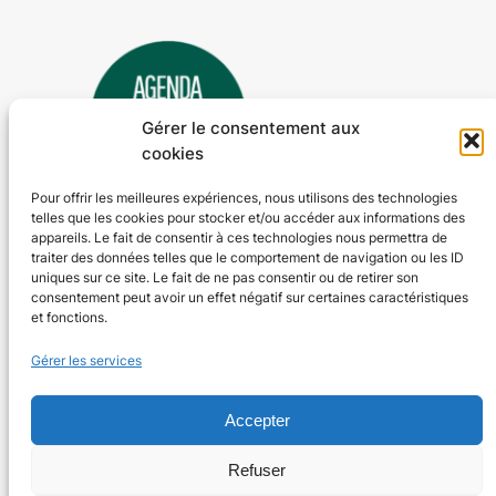
Gérer le consentement aux
cookies
Pour offrir les meilleures expériences, nous utilisons des technologies
telles que les cookies pour stocker et/ou accéder aux informations des
Agenda 24
appareils. Le fait de consentir à ces technologies nous permettra de
traiter des données telles que le comportement de navigation ou les ID
L'agenda des manifestations et activités en Dordogne
uniques sur ce site. Le fait de ne pas consentir ou de retirer son
consentement peut avoir un effet négatif sur certaines caractéristiques
et fonctions.
Plan du site
En savoir plus
Gérer les services
Tous les événements
Qui sommes-nous ?
Plus d’activités
Nos valeurs
Ajouter un événement
Soutenir
Accepter
S’abonner par mail
Mentions légales
Refuser