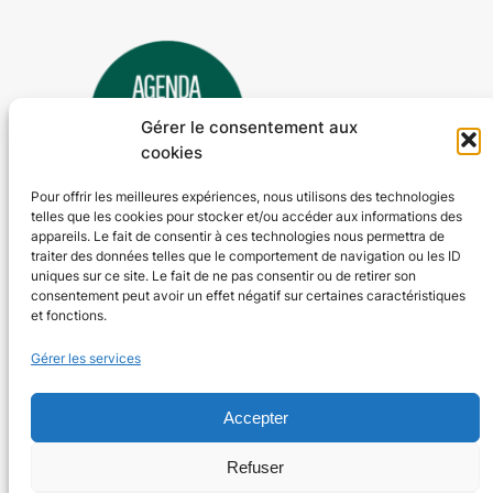
Gérer le consentement aux
cookies
Pour offrir les meilleures expériences, nous utilisons des technologies
telles que les cookies pour stocker et/ou accéder aux informations des
Agenda 24
appareils. Le fait de consentir à ces technologies nous permettra de
traiter des données telles que le comportement de navigation ou les ID
L'agenda des manifestations et activités en Dordogne
uniques sur ce site. Le fait de ne pas consentir ou de retirer son
consentement peut avoir un effet négatif sur certaines caractéristiques
et fonctions.
Plan du site
En savoir plus
Gérer les services
Tous les événements
Qui sommes-nous ?
Plus d’activités
Nos valeurs
Ajouter un événement
Soutenir
Accepter
S’abonner par mail
Mentions légales
Refuser