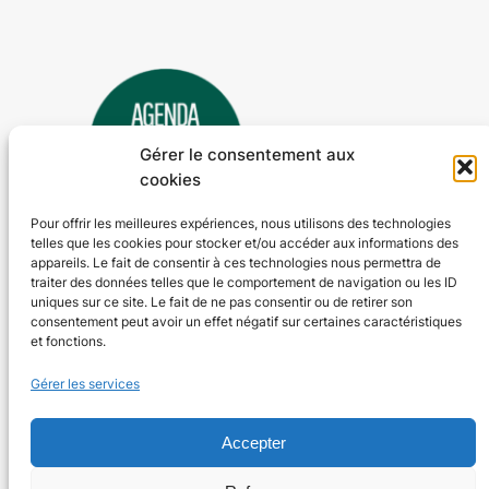
Gérer le consentement aux
cookies
Pour offrir les meilleures expériences, nous utilisons des technologies
telles que les cookies pour stocker et/ou accéder aux informations des
Agenda 24
appareils. Le fait de consentir à ces technologies nous permettra de
traiter des données telles que le comportement de navigation ou les ID
L'agenda des manifestations et activités en Dordogne
uniques sur ce site. Le fait de ne pas consentir ou de retirer son
consentement peut avoir un effet négatif sur certaines caractéristiques
et fonctions.
Plan du site
En savoir plus
Gérer les services
Tous les événements
Qui sommes-nous ?
Plus d’activités
Nos valeurs
Ajouter un événement
Soutenir
Accepter
S’abonner par mail
Mentions légales