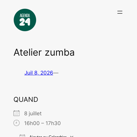
Aller
au
contenu
Atelier zumba
Juil 8, 2026
—
QUAND
8 juillet
16h00 – 17h30