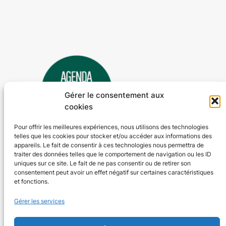
Gérer le consentement aux
cookies
Pour offrir les meilleures expériences, nous utilisons des technologies
telles que les cookies pour stocker et/ou accéder aux informations des
Agenda 24
appareils. Le fait de consentir à ces technologies nous permettra de
traiter des données telles que le comportement de navigation ou les ID
L'agenda des manifestations et activités en Dordogne
uniques sur ce site. Le fait de ne pas consentir ou de retirer son
consentement peut avoir un effet négatif sur certaines caractéristiques
et fonctions.
Plan du site
En savoir plus
Gérer les services
Tous les événements
Qui sommes-nous ?
Plus d’activités
Nos valeurs