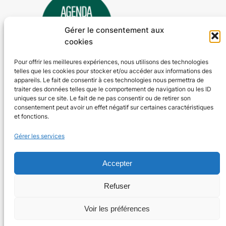
Gérer le consentement aux
cookies
Pour offrir les meilleures expériences, nous utilisons des technologies
telles que les cookies pour stocker et/ou accéder aux informations des
Agenda 24
appareils. Le fait de consentir à ces technologies nous permettra de
traiter des données telles que le comportement de navigation ou les ID
L'agenda des manifestations et activités en Dordogne
uniques sur ce site. Le fait de ne pas consentir ou de retirer son
consentement peut avoir un effet négatif sur certaines caractéristiques
et fonctions.
Plan du site
En savoir plus
Gérer les services
Tous les événements
Qui sommes-nous ?
Plus d’activités
Nos valeurs
Ajouter un événement
Soutenir
Accepter
S’abonner par mail
Mentions légales
Refuser
Voir les préférences
Conçu avec
WordPress