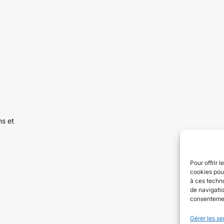
ns et
Pour offrir 
cookies pour
à ces techn
de navigatio
consentement
Gérer les se