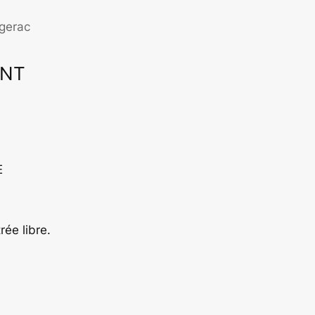
rgerac
ENT
ffice 365
Outlook Live
E
ée libre.