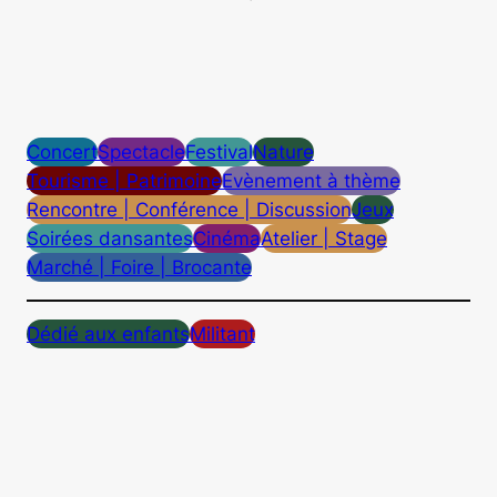
Concert
Spectacle
Festival
Nature
Tourisme | Patrimoine
Evènement à thème
Rencontre | Conférence | Discussion
Jeux
Soirées dansantes
Cinéma
Atelier | Stage
Marché | Foire | Brocante
Dédié aux enfants
Militant