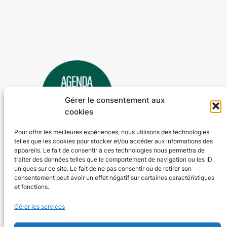
Gérer le consentement aux
cookies
Pour offrir les meilleures expériences, nous utilisons des technologies
telles que les cookies pour stocker et/ou accéder aux informations des
Agenda 24
appareils. Le fait de consentir à ces technologies nous permettra de
traiter des données telles que le comportement de navigation ou les ID
L'agenda des manifestations et activités en Dordogne
uniques sur ce site. Le fait de ne pas consentir ou de retirer son
consentement peut avoir un effet négatif sur certaines caractéristiques
et fonctions.
Plan du site
En savoir plus
Gérer les services
Tous les événements
Qui sommes-nous ?
Plus d’activités
Nos valeurs