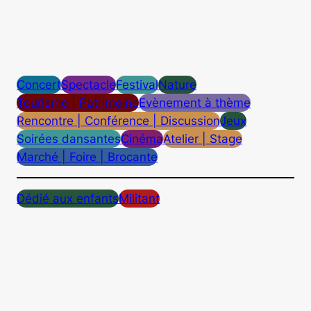
Concert
Spectacle
Festival
Nature
Tourisme | Patrimoine
Evènement à thème
Rencontre | Conférence | Discussion
Jeux
Soirées dansantes
Cinéma
Atelier | Stage
Marché | Foire | Brocante
Dédié aux enfants
Militant