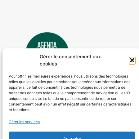
Gérer le consentement aux
cookies
Pour offrir les meilleures expériences, nous utilisons des technologies
telles que les cookies pour stocker et/ou accéder aux informations des
Agenda 24
appareils. Le fait de consentir à ces technologies nous permettra de
traiter des données telles que le comportement de navigation ou les ID
L'agenda des manifestations et activités en Dordogne
uniques sur ce site. Le fait de ne pas consentir ou de retirer son
consentement peut avoir un effet négatif sur certaines caractéristiques
et fonctions.
Plan du site
En savoir plus
Gérer les services
Tous les événements
Qui sommes-nous ?
Plus d’activités
Nos valeurs
Ajouter un événement
Soutenir
Accepter