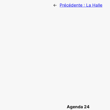
←
Précédente :
La Halle
Agenda 24