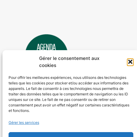
Gérer le consentement aux
cookies
Pour offrir les meilleures expériences, nous utilisons des technologies
telles que les cookies pour stocker et/ou accéder aux informations des
Agenda 24
appareils. Le fait de consentir à ces technologies nous permettra de
traiter des données telles que le comportement de navigation ou les ID
L'agenda des manifestations et activités en Dordogne
uniques sur ce site. Le fait de ne pas consentir ou de retirer son
consentement peut avoir un effet négatif sur certaines caractéristiques
et fonctions.
Plan du site
En savoir plus
Gérer les services
Tous les événements
Qui sommes-nous ?
Plus d’activités
Nos valeurs