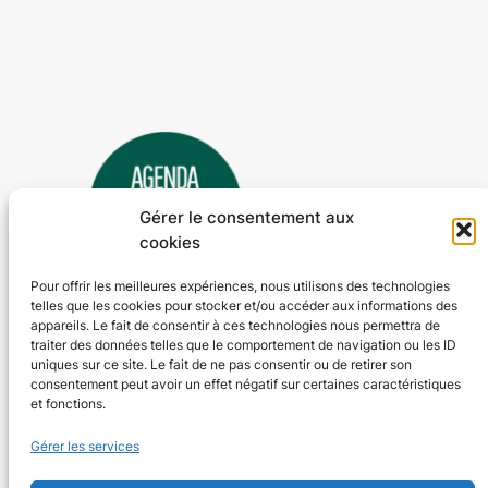
Gérer le consentement aux
cookies
Pour offrir les meilleures expériences, nous utilisons des technologies
telles que les cookies pour stocker et/ou accéder aux informations des
Agenda 24
appareils. Le fait de consentir à ces technologies nous permettra de
traiter des données telles que le comportement de navigation ou les ID
L'agenda des manifestations et activités en Dordogne
uniques sur ce site. Le fait de ne pas consentir ou de retirer son
consentement peut avoir un effet négatif sur certaines caractéristiques
et fonctions.
Plan du site
En savoir plus
Gérer les services
Tous les événements
Qui sommes-nous ?
Plus d’activités
Nos valeurs