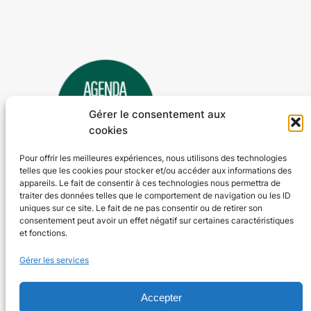
Gérer le consentement aux
cookies
Pour offrir les meilleures expériences, nous utilisons des technologies
telles que les cookies pour stocker et/ou accéder aux informations des
Agenda 24
appareils. Le fait de consentir à ces technologies nous permettra de
traiter des données telles que le comportement de navigation ou les ID
L'agenda des manifestations et activités en Dordogne
uniques sur ce site. Le fait de ne pas consentir ou de retirer son
consentement peut avoir un effet négatif sur certaines caractéristiques
et fonctions.
Plan du site
En savoir plus
Gérer les services
Tous les événements
Qui sommes-nous ?
Plus d’activités
Nos valeurs
Ajouter un événement
Soutenir
Accepter