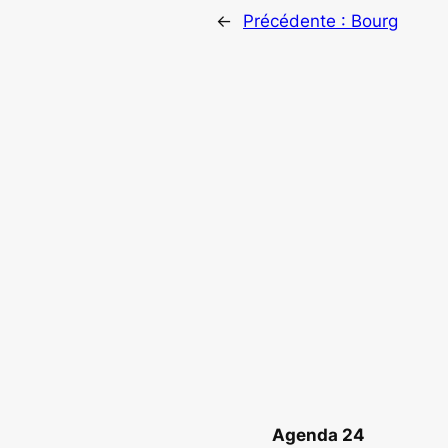
←
Précédente :
Bourg
Agenda 24