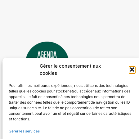
Gérer le consentement aux
cookies
Pour offrir les meilleures expériences, nous utilisons des technologies
telles que les cookies pour stocker et/ou accéder aux informations des
Agenda 24
appareils. Le fait de consentir à ces technologies nous permettra de
traiter des données telles que le comportement de navigation ou les ID
L'agenda des manifestations et activités en Dordogne
uniques sur ce site. Le fait de ne pas consentir ou de retirer son
consentement peut avoir un effet négatif sur certaines caractéristiques
et fonctions.
Plan du site
En savoir plus
Gérer les services
Tous les événements
Qui sommes-nous ?