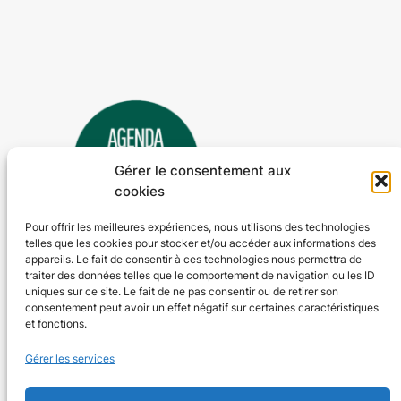
Gérer le consentement aux
cookies
Pour offrir les meilleures expériences, nous utilisons des technologies
telles que les cookies pour stocker et/ou accéder aux informations des
Agenda 24
appareils. Le fait de consentir à ces technologies nous permettra de
traiter des données telles que le comportement de navigation ou les ID
L'agenda des manifestations et activités en Dordogne
uniques sur ce site. Le fait de ne pas consentir ou de retirer son
consentement peut avoir un effet négatif sur certaines caractéristiques
et fonctions.
Plan du site
En savoir plus
Gérer les services
Tous les événements
Qui sommes-nous ?
Plus d’activités
Nos valeurs