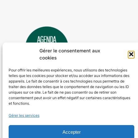
Gérer le consentement aux
cookies
Pour offrir les meilleures expériences, nous utilisons des technologies
telles que les cookies pour stocker et/ou accéder aux informations des
Agenda 24
appareils. Le fait de consentir à ces technologies nous permettra de
traiter des données telles que le comportement de navigation ou les ID
L'agenda des manifestations et activités en Dordogne
uniques sur ce site. Le fait de ne pas consentir ou de retirer son
consentement peut avoir un effet négatif sur certaines caractéristiques
et fonctions.
Plan du site
En savoir plus
Gérer les services
Tous les événements
Qui sommes-nous ?
Plus d’activités
Nos valeurs
Ajouter un événement
Soutenir
Accepter