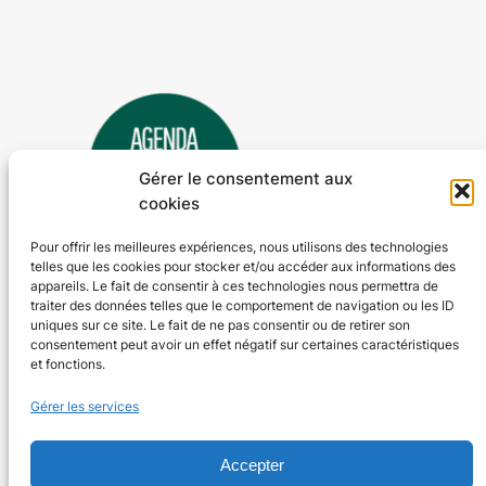
Gérer le consentement aux
cookies
Pour offrir les meilleures expériences, nous utilisons des technologies
telles que les cookies pour stocker et/ou accéder aux informations des
Agenda 24
appareils. Le fait de consentir à ces technologies nous permettra de
traiter des données telles que le comportement de navigation ou les ID
L'agenda des manifestations et activités en Dordogne
uniques sur ce site. Le fait de ne pas consentir ou de retirer son
consentement peut avoir un effet négatif sur certaines caractéristiques
et fonctions.
Plan du site
En savoir plus
Gérer les services
Tous les événements
Qui sommes-nous ?
Plus d’activités
Nos valeurs
Ajouter un événement
Soutenir
Accepter