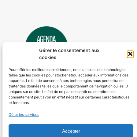
Gérer le consentement aux
cookies
Pour offrir les meilleures expériences, nous utilisons des technologies
telles que les cookies pour stocker et/ou accéder aux informations des
Agenda 24
appareils. Le fait de consentir à ces technologies nous permettra de
traiter des données telles que le comportement de navigation ou les ID
L'agenda des manifestations et activités en Dordogne
uniques sur ce site. Le fait de ne pas consentir ou de retirer son
consentement peut avoir un effet négatif sur certaines caractéristiques
et fonctions.
Plan du site
En savoir plus
Gérer les services
Tous les événements
Qui sommes-nous ?
Plus d’activités
Nos valeurs
Ajouter un événement
Soutenir
Accepter