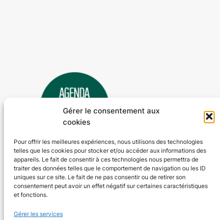
Gérer le consentement aux
cookies
Pour offrir les meilleures expériences, nous utilisons des technologies
telles que les cookies pour stocker et/ou accéder aux informations des
Agenda 24
appareils. Le fait de consentir à ces technologies nous permettra de
traiter des données telles que le comportement de navigation ou les ID
L'agenda des manifestations et activités en Dordogne
uniques sur ce site. Le fait de ne pas consentir ou de retirer son
consentement peut avoir un effet négatif sur certaines caractéristiques
et fonctions.
Plan du site
En savoir plus
Gérer les services
Tous les événements
Qui sommes-nous ?