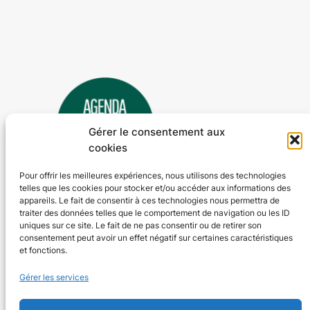
Gérer le consentement aux
cookies
Pour offrir les meilleures expériences, nous utilisons des technologies
telles que les cookies pour stocker et/ou accéder aux informations des
Agenda 24
appareils. Le fait de consentir à ces technologies nous permettra de
traiter des données telles que le comportement de navigation ou les ID
L'agenda des manifestations et activités en Dordogne
uniques sur ce site. Le fait de ne pas consentir ou de retirer son
consentement peut avoir un effet négatif sur certaines caractéristiques
et fonctions.
Plan du site
En savoir plus
Gérer les services
Tous les événements
Qui sommes-nous ?
Plus d’activités
Nos valeurs