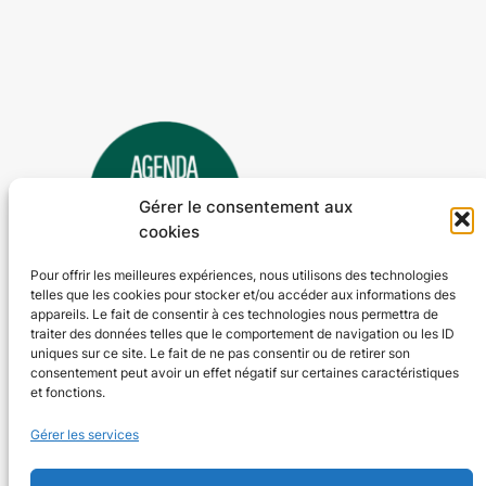
Gérer le consentement aux
cookies
Pour offrir les meilleures expériences, nous utilisons des technologies
telles que les cookies pour stocker et/ou accéder aux informations des
Agenda 24
appareils. Le fait de consentir à ces technologies nous permettra de
traiter des données telles que le comportement de navigation ou les ID
L'agenda des manifestations et activités en Dordogne
uniques sur ce site. Le fait de ne pas consentir ou de retirer son
consentement peut avoir un effet négatif sur certaines caractéristiques
et fonctions.
Plan du site
En savoir plus
Gérer les services
Tous les événements
Qui sommes-nous ?
Plus d’activités
Nos valeurs