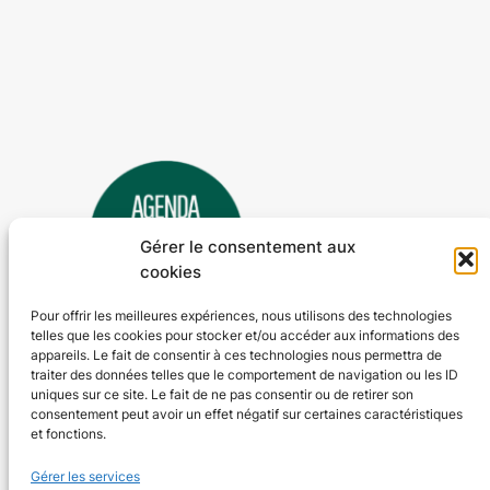
Gérer le consentement aux
cookies
Pour offrir les meilleures expériences, nous utilisons des technologies
telles que les cookies pour stocker et/ou accéder aux informations des
Agenda 24
appareils. Le fait de consentir à ces technologies nous permettra de
traiter des données telles que le comportement de navigation ou les ID
L'agenda des manifestations et activités en Dordogne
uniques sur ce site. Le fait de ne pas consentir ou de retirer son
consentement peut avoir un effet négatif sur certaines caractéristiques
et fonctions.
Plan du site
En savoir plus
Gérer les services
Tous les événements
Qui sommes-nous ?