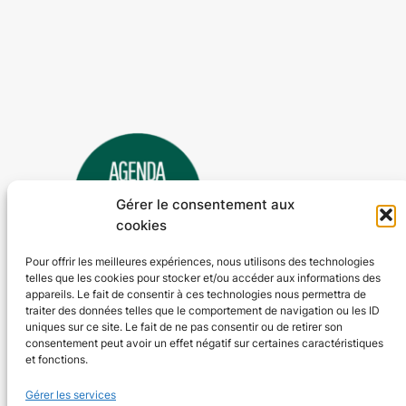
Gérer le consentement aux
cookies
Pour offrir les meilleures expériences, nous utilisons des technologies
telles que les cookies pour stocker et/ou accéder aux informations des
Agenda 24
appareils. Le fait de consentir à ces technologies nous permettra de
traiter des données telles que le comportement de navigation ou les ID
L'agenda des manifestations et activités en Dordogne
uniques sur ce site. Le fait de ne pas consentir ou de retirer son
consentement peut avoir un effet négatif sur certaines caractéristiques
et fonctions.
Plan du site
En savoir plus
Gérer les services
Tous les événements
Qui sommes-nous ?