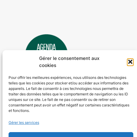
Gérer le consentement aux
cookies
Pour offrir les meilleures expériences, nous utilisons des technologies
telles que les cookies pour stocker et/ou accéder aux informations des
Agenda 24
appareils. Le fait de consentir à ces technologies nous permettra de
traiter des données telles que le comportement de navigation ou les ID
L'agenda des manifestations et activités en Dordogne
uniques sur ce site. Le fait de ne pas consentir ou de retirer son
consentement peut avoir un effet négatif sur certaines caractéristiques
et fonctions.
Plan du site
En savoir plus
Gérer les services
Tous les événements
Qui sommes-nous ?
Plus d’activités
Nos valeurs