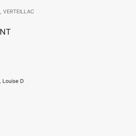
d, VERTEILLAC
ENT
ffice 365
Outlook Live
, Louise D