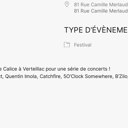
81 Rue Camille Merlaud
81 Rue Camille Merlau
TYPE D’ÉVÈNEM
rier Google
iCalendar
O
Festival
Calice à Verteillac pour une série de concerts !
 Quentin Imola, Catchfire, 5O’Clock Somewhere, B’Zilo