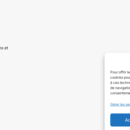
ns et
Pour offrir 
cookies pour
à ces techn
de navigatio
consentement
Gérer les se
Ac