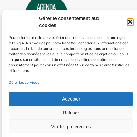
Gérer le consentement aux
cookies
Pour offrir les meilleures expériences, nous utilisons des technologies
telles que les cookies pour stocker et/ou accéder aux informations des
Agenda 24
appareils. Le fait de consentir à ces technologies nous permettra de
traiter des données telles que le comportement de navigation ou les ID
L'agenda des manifestations et activités en Dordogne
uniques sur ce site. Le fait de ne pas consentir ou de retirer son
consentement peut avoir un effet négatif sur certaines caractéristiques
et fonctions.
Plan du site
En savoir plus
Gérer les services
Tous les événements
Qui sommes-nous ?
Plus d’activités
Nos valeurs
Ajouter un événement
Soutenir
Accepter
S’abonner par mail
Mentions légales
Refuser
Voir les préférences
Conçu avec
WordPress