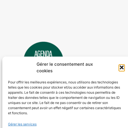
Gérer le consentement aux
cookies
Pour offrir les meilleures expériences, nous utilisons des technologies
telles que les cookies pour stocker et/ou accéder aux informations des
Agenda 24
appareils. Le fait de consentir à ces technologies nous permettra de
traiter des données telles que le comportement de navigation ou les ID
L'agenda des manifestations et activités en Dordogne
uniques sur ce site. Le fait de ne pas consentir ou de retirer son
consentement peut avoir un effet négatif sur certaines caractéristiques
et fonctions.
Plan du site
En savoir plus
Gérer les services
Tous les événements
Qui sommes-nous ?