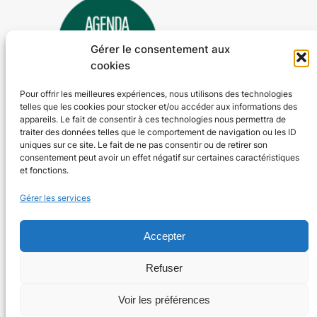
Gérer le consentement aux
cookies
Pour offrir les meilleures expériences, nous utilisons des technologies
telles que les cookies pour stocker et/ou accéder aux informations des
Agenda 24
appareils. Le fait de consentir à ces technologies nous permettra de
traiter des données telles que le comportement de navigation ou les ID
L'agenda des manifestations et activités en Dordogne
uniques sur ce site. Le fait de ne pas consentir ou de retirer son
consentement peut avoir un effet négatif sur certaines caractéristiques
et fonctions.
Plan du site
En savoir plus
Gérer les services
Tous les événements
Qui sommes-nous ?
Plus d’activités
Nos valeurs
Accepter
Ajouter un événement
Soutenir
S’abonner par mail
Mentions légales
Refuser
Voir les préférences
Conçu avec
WordPress