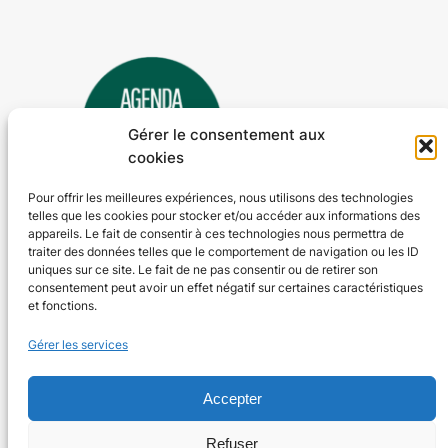
Gérer le consentement aux
cookies
Pour offrir les meilleures expériences, nous utilisons des technologies
telles que les cookies pour stocker et/ou accéder aux informations des
Agenda 24
appareils. Le fait de consentir à ces technologies nous permettra de
traiter des données telles que le comportement de navigation ou les ID
L'agenda des manifestations et activités en Dordogne
uniques sur ce site. Le fait de ne pas consentir ou de retirer son
consentement peut avoir un effet négatif sur certaines caractéristiques
et fonctions.
Plan du site
En savoir plus
Gérer les services
Tous les événements
Qui sommes-nous ?
Plus d’activités
Nos valeurs
Accepter
Ajouter un événement
Soutenir
S’abonner par mail
Mentions légales
Refuser