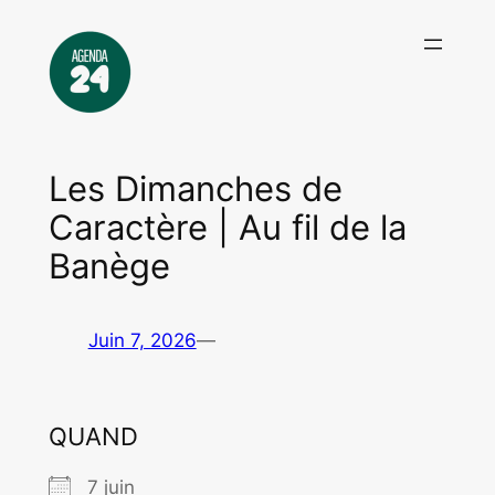
Aller
au
contenu
Les Dimanches de
Caractère | Au fil de la
Banège
Juin 7, 2026
—
QUAND
7 juin