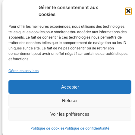
Gérer le consentement aux
cookies
Pour offrir les meilleures expériences, nous utilisons des technologies
telles que les cookies pour stocker et/ou accéder aux informations des
Agenda 24
appareils. Le fait de consentir à ces technologies nous permettra de
traiter des données telles que le comportement de navigation ou les ID
L'agenda des manifestations et activités en Dordogne
uniques sur ce site. Le fait de ne pas consentir ou de retirer son
consentement peut avoir un effet négatif sur certaines caractéristiques
et fonctions.
Plan du site
En savoir plus
Gérer les services
Tous les événements
Qui sommes-nous ?
Plus d’activités
Nos valeurs
Ajouter un événement
Soutenir
Accepter
S’abonner par mail
Mentions légales
Refuser
Voir les préférences
Conçu avec
WordPress
Politique de cookies
Politique de confidentialité