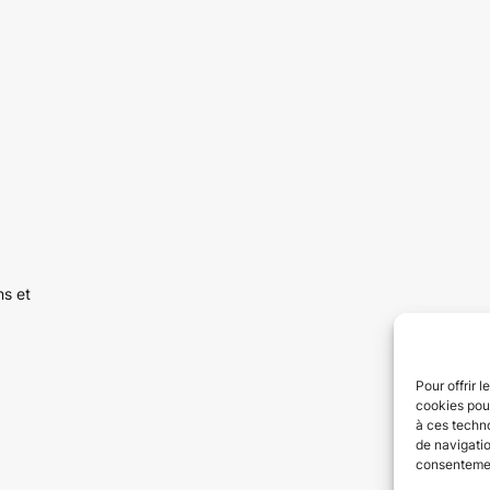
ns et
Pour offrir 
cookies pour
à ces techn
de navigatio
consentement