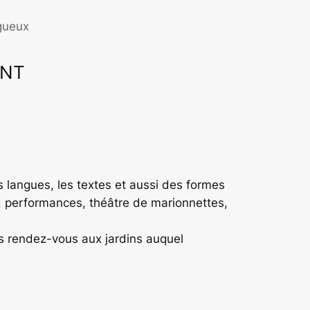
gueux
ENT
ffice 365
Outlook Live
 langues, les textes et aussi des formes
is, performances, théâtre de marionnettes,
s rendez-vous aux jardins auquel