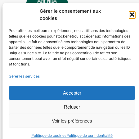
Gérer le consentement aux
cookies
Pour offrir les meilleures expériences, nous utilisons des technologies
telles que les cookies pour stocker et/ou accéder aux informations des
Agenda 24
appareils. Le fait de consentir à ces technologies nous permettra de
traiter des données telles que le comportement de navigation ou les ID
L'agenda des manifestations et activités en Dordogne
uniques sur ce site. Le fait de ne pas consentir ou de retirer son
consentement peut avoir un effet négatif sur certaines caractéristiques
et fonctions.
Plan du site
En savoir plus
Gérer les services
Tous les événements
Qui sommes-nous ?
Plus d’activités
Nos valeurs
Accepter
Ajouter un événement
Soutenir
S’abonner par mail
Mentions légales
Refuser
Voir les préférences
Conçu avec
WordPress
Politique de cookies
Politique de confidentialité