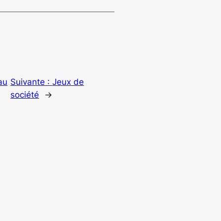
 au
Suivante :
Jeux de
société
→