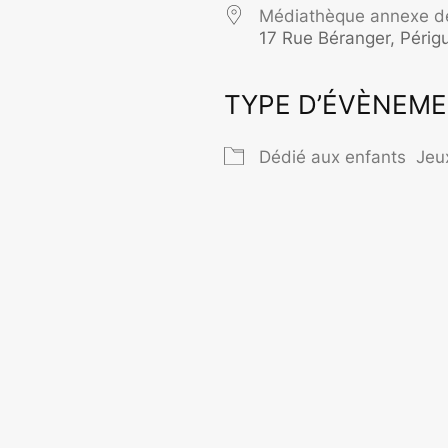
Médiathèque annexe de
17 Rue Béranger, Périg
TYPE D’ÉVÈNEM
rier Google
iCalendar
O
Dédié aux enfants
Jeu