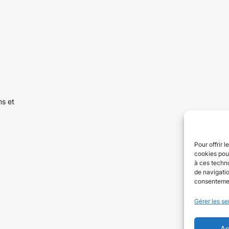
ns et
Pour offrir 
cookies pour
à ces techn
de navigatio
consentement
Gérer les se
Ac