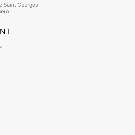
 Saint Georges
ueux
ENT
ffice 365
Outlook Live
x