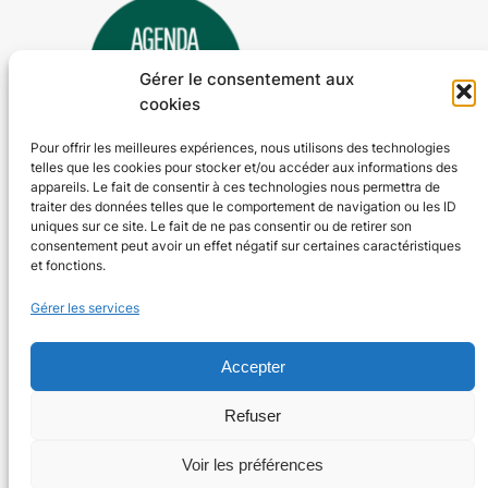
Gérer le consentement aux
cookies
Pour offrir les meilleures expériences, nous utilisons des technologies
telles que les cookies pour stocker et/ou accéder aux informations des
Agenda 24
appareils. Le fait de consentir à ces technologies nous permettra de
traiter des données telles que le comportement de navigation ou les ID
L'agenda des manifestations et activités en Dordogne
uniques sur ce site. Le fait de ne pas consentir ou de retirer son
consentement peut avoir un effet négatif sur certaines caractéristiques
et fonctions.
Plan du site
En savoir plus
Gérer les services
Tous les événements
Qui sommes-nous ?
Plus d’activités
Nos valeurs
Ajouter un événement
Soutenir
Accepter
S’abonner par mail
Mentions légales
Refuser
Voir les préférences
Conçu avec
WordPress