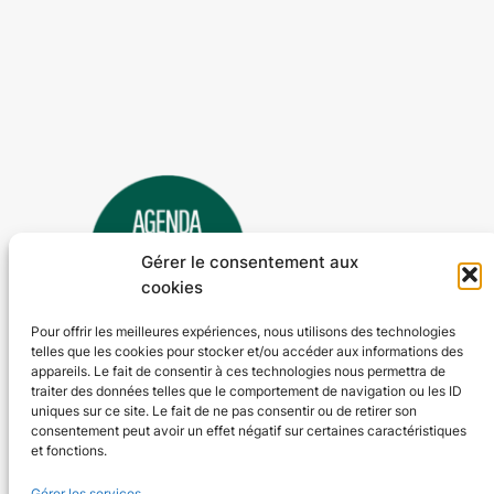
Gérer le consentement aux
cookies
Pour offrir les meilleures expériences, nous utilisons des technologies
telles que les cookies pour stocker et/ou accéder aux informations des
Agenda 24
appareils. Le fait de consentir à ces technologies nous permettra de
traiter des données telles que le comportement de navigation ou les ID
L'agenda des manifestations et activités en Dordogne
uniques sur ce site. Le fait de ne pas consentir ou de retirer son
consentement peut avoir un effet négatif sur certaines caractéristiques
et fonctions.
Plan du site
En savoir plus
Gérer les services