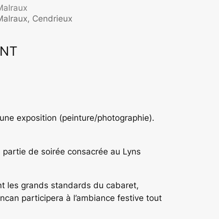
Malraux
Malraux, Cendrieux
ENT
ffice 365
Outlook Live
une exposition (peinture/photographie).
 partie de soirée consacrée au Lyns
nt les grands standards du cabaret,
can participera à l’ambiance festive tout