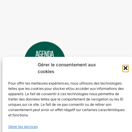
Gérer le consentement aux
cookies
Pour offrir les meilleures expériences, nous utilisons des technologies
telles que les cookies pour stocker et/ou accéder aux informations des
Agenda 24
appareils. Le fait de consentir à ces technologies nous permettra de
traiter des données telles que le comportement de navigation ou les ID
L'agenda des manifestations et activités en Dordogne
uniques sur ce site. Le fait de ne pas consentir ou de retirer son
consentement peut avoir un effet négatif sur certaines caractéristiques
et fonctions.
Plan du site
En savoir plus
Gérer les services
Tous les événements
Qui sommes-nous ?