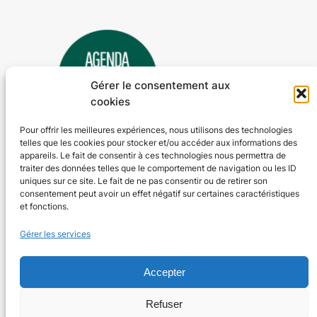
Gérer le consentement aux
cookies
Pour offrir les meilleures expériences, nous utilisons des technologies
telles que les cookies pour stocker et/ou accéder aux informations des
Agenda 24
appareils. Le fait de consentir à ces technologies nous permettra de
traiter des données telles que le comportement de navigation ou les ID
L'agenda des manifestations et activités en Dordogne
uniques sur ce site. Le fait de ne pas consentir ou de retirer son
consentement peut avoir un effet négatif sur certaines caractéristiques
et fonctions.
Plan du site
En savoir plus
Gérer les services
Tous les événements
Qui sommes-nous ?
Plus d’activités
Nos valeurs
Ajouter un événement
Soutenir
Accepter
S’abonner par mail
Mentions légales
Refuser