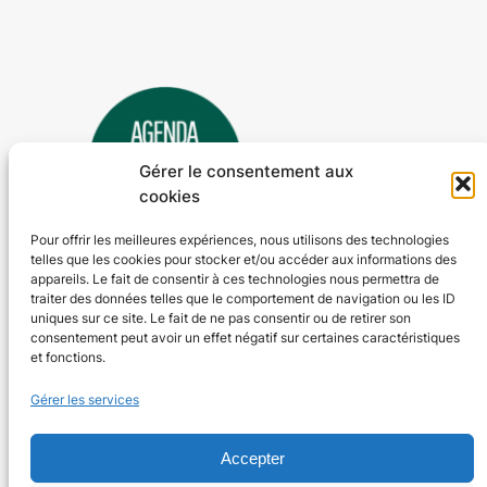
Gérer le consentement aux
cookies
Pour offrir les meilleures expériences, nous utilisons des technologies
telles que les cookies pour stocker et/ou accéder aux informations des
Agenda 24
appareils. Le fait de consentir à ces technologies nous permettra de
traiter des données telles que le comportement de navigation ou les ID
L'agenda des manifestations et activités en Dordogne
uniques sur ce site. Le fait de ne pas consentir ou de retirer son
consentement peut avoir un effet négatif sur certaines caractéristiques
et fonctions.
Plan du site
En savoir plus
Gérer les services
Tous les événements
Qui sommes-nous ?
Plus d’activités
Nos valeurs
Accepter
Ajouter un événement
Soutenir
S’abonner par mail
Mentions légales