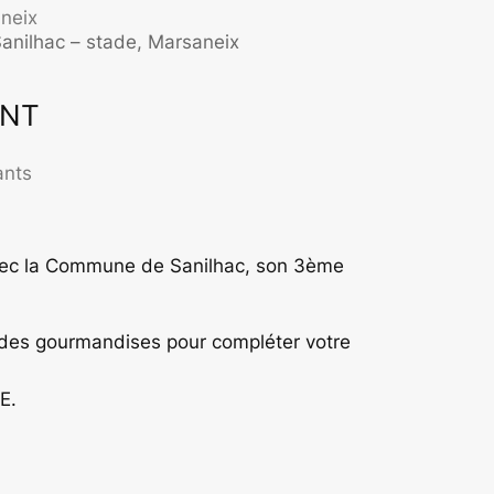
neix
anilhac – stade, Marsaneix
ENT
ffice 365
Outlook Live
ants
 avec la Commune de Sanilhac, son 3ème
et des gourmandises pour compléter votre
E.