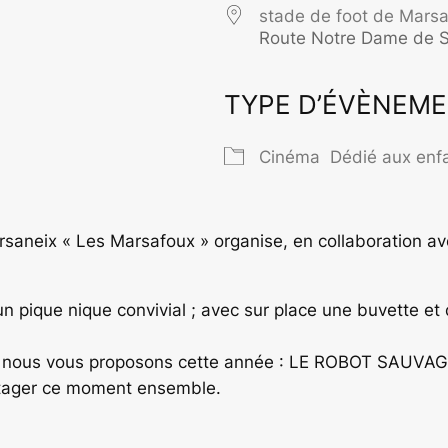
stade de foot de Marsa
Route Notre Dame de S
TYPE D’ÉVÈNEM
rier Google
iCalendar
O
Cinéma
Dédié aux enf
arsaneix « Les Marsafoux » organise, en collaboration
.
 un pique nique convivial ; avec sur place une buvette 
h et nous vous proposons cette année : LE ROBOT SAUVAG
tager ce moment ensemble.