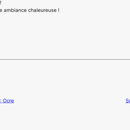
!
une ambiance chaleureuse !
: Ocre
S