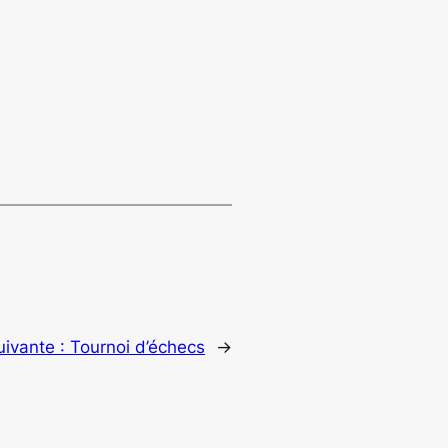
uivante :
Tournoi d’échecs
→