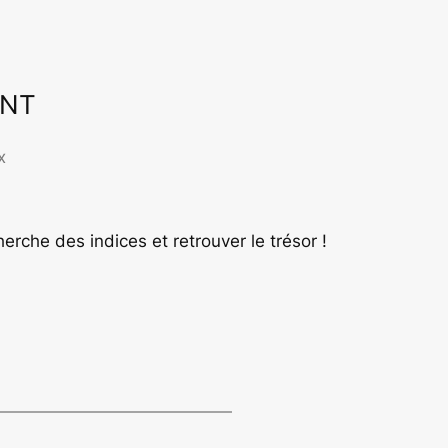
ENT
ffice 365
Outlook Live
x
rche des indices et retrouver le trésor !