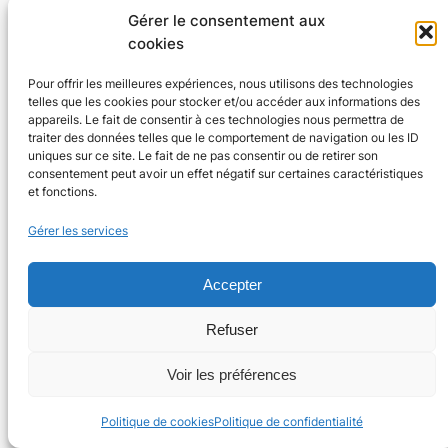
Gérer le consentement aux
cookies
Pour offrir les meilleures expériences, nous utilisons des technologies
telles que les cookies pour stocker et/ou accéder aux informations des
Agenda 24
appareils. Le fait de consentir à ces technologies nous permettra de
traiter des données telles que le comportement de navigation ou les ID
L'agenda des manifestations et activités en Dordogne
uniques sur ce site. Le fait de ne pas consentir ou de retirer son
consentement peut avoir un effet négatif sur certaines caractéristiques
et fonctions.
Plan du site
En savoir plus
Gérer les services
Tous les événements
Qui sommes-nous ?
Plus d’activités
Nos valeurs
Ajouter un événement
Soutenir
Accepter
S’abonner par mail
Mentions légales
Refuser
Voir les préférences
Conçu avec
WordPress
Politique de cookies
Politique de confidentialité